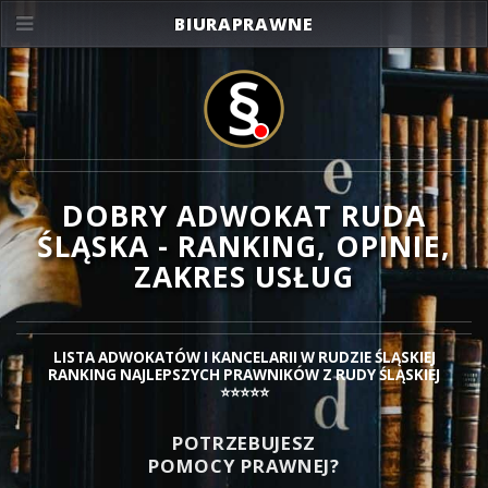
BIURAPRAWNE
DOBRY ADWOKAT RUDA
ŚLĄSKA - RANKING, OPINIE,
ZAKRES USŁUG
LISTA ADWOKATÓW I KANCELARII W RUDZIE ŚLĄSKIEJ
RANKING NAJLEPSZYCH PRAWNIKÓW Z RUDY ŚLĄSKIEJ
⭐⭐⭐⭐⭐
POTRZEBUJESZ
POMOCY PRAWNEJ?