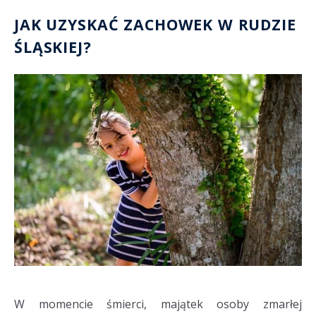
JAK UZYSKAĆ ZACHOWEK W RUDZIE
ŚLĄSKIEJ?
W momencie śmierci, majątek osoby zmarłej