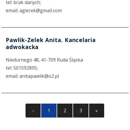
tel: brak danych;
email: agierek@gmail.com
Pawlik-Zelek Anita. Kancelaria
adwokacka
Niedurnego 48, 41-709 Ruda Śląska
tel: 501592895;
email: anitapawlik@o2.pl
«
1
2
3
»