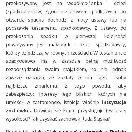
przekazywany jest na współmałżonka i dzieci
(spadkobierców). Zgodnie z prawem spadkowycm, do
otwarcia spadku dochodzi z mocy ustawy lub na
podstawie testamentu spadkodawcy. Z ustawy, do
przekazania spadku w pierwszej kolejności
powoływany jest małżonek i dzieci spadkodawcy,
którzy dziedziczą w równych częściach. W testamencie
spadkodawca ma w zasadzie pełną możliwość
rozporządzania swoim majątkiem, co nie jednak
zawsze oznacza, że zostały w nim ujęte osoby
najbliższe zmarłemu. Z tego powodu, aby
zabezpieczyć interesy jego bliskich, których nie
umieścił w testamencie, istnieje właśnie
instytucja
zachowku.
. Dowiedz się komu przysługuje i w jakiej
wysokości? Jak uzyskać zachowek Ruda Śląska?
Przeczytaj artykuł
"Jak uzyskać zachowek w Rudzie