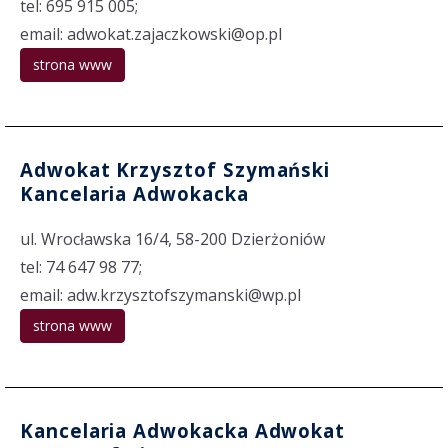
tel: 695 915 005;
email: adwokat.zajaczkowski@op.pl
strona www
Adwokat Krzysztof Szymański
Kancelaria Adwokacka
ul. Wrocławska 16/4, 58-200 Dzierżoniów
tel: 74 647 98 77;
email: adw.krzysztofszymanski@wp.pl
strona www
Kancelaria Adwokacka Adwokat