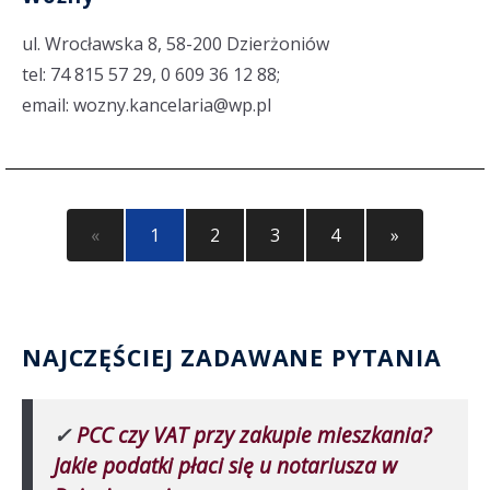
ul. Wrocławska 8, 58-200 Dzierżoniów
tel: 74 815 57 29, 0 609 36 12 88;
email: wozny.kancelaria@wp.pl
«
1
2
3
4
»
NAJCZĘŚCIEJ ZADAWANE PYTANIA
✓
PCC czy VAT przy zakupie mieszkania?
Jakie podatki płaci się u notariusza w