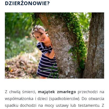
DZIERŻONOWIE?
Z chwilą śmierci,
majątek zmarłego
przechodzi na
współmałżonka i dzieci (spadkobierców). Do otwarcia
spadku dochodzi na mocy ustawy lub testamentu. Z