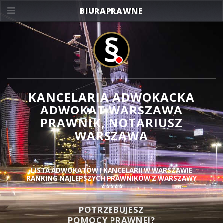
BIURAPRAWNE
KANCELARIA ADWOKACKA
ADWOKAT WARSZAWA
PRAWNIK, NOTARIUSZ
WARSZAWA
LISTA ADWOKATÓW I KANCELARII W WARSZAWIE
RANKING NAJLEPSZYCH PRAWNIKÓW Z WARSZAWY
⭐⭐⭐⭐⭐
POTRZEBUJESZ
POMOCY PRAWNEJ?