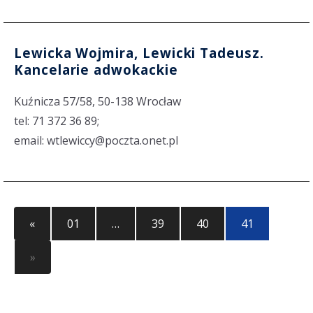
Lewicka Wojmira, Lewicki Tadeusz.
Kancelarie adwokackie
Kuźnicza 57/58, 50-138 Wrocław
tel: 71 372 36 89;
email: wtlewiccy@poczta.onet.pl
«
01
…
39
40
41
»