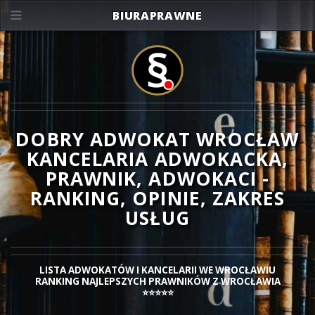
BIURAPRAWNE
DOBRY ADWOKAT WROCŁAW
KANCELARIA ADWOKACKA,
PRAWNIK, ADWOKACI -
RANKING, OPINIE, ZAKRES
USŁUG
LISTA ADWOKATÓW I KANCELARII WE WROCŁAWIU
RANKING NAJLEPSZYCH PRAWNIKÓW Z WROCŁAWIA
⭐⭐⭐⭐⭐