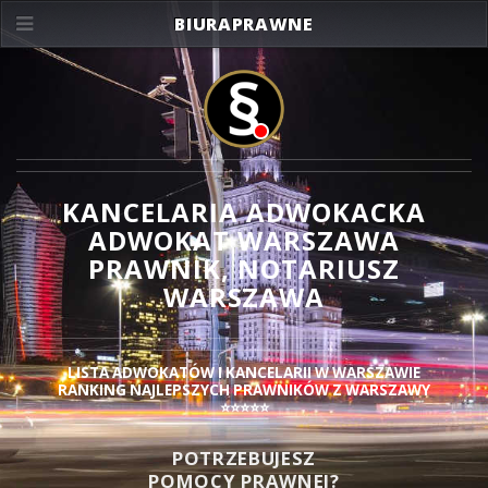
BIURAPRAWNE
KANCELARIA ADWOKACKA
ADWOKAT WARSZAWA
PRAWNIK, NOTARIUSZ
WARSZAWA
LISTA ADWOKATÓW I KANCELARII W WARSZAWIE
RANKING NAJLEPSZYCH PRAWNIKÓW Z WARSZAWY
⭐⭐⭐⭐⭐
POTRZEBUJESZ
POMOCY PRAWNEJ?