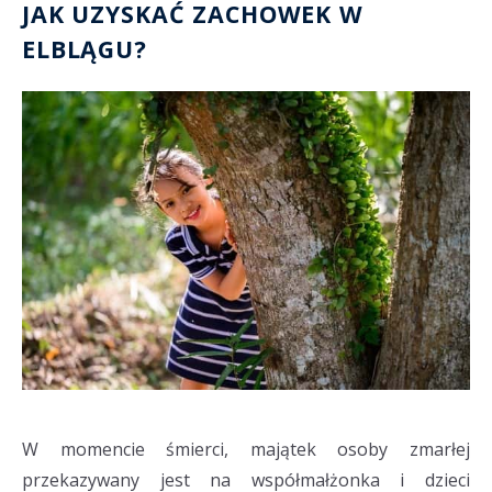
JAK UZYSKAĆ ZACHOWEK W
ELBLĄGU?
W momencie śmierci, majątek osoby zmarłej
przekazywany jest na współmałżonka i dzieci