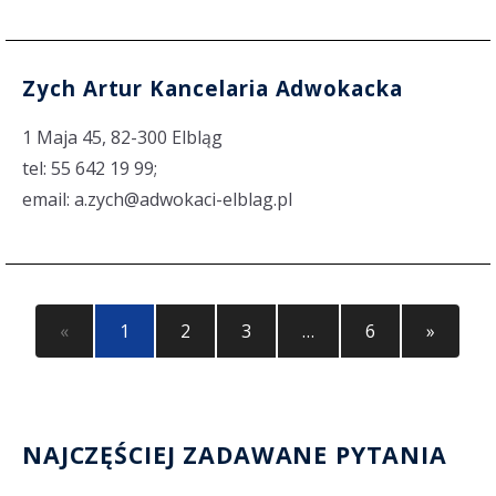
Zych Artur Kancelaria Adwokacka
1 Maja 45, 82-300 Elbląg
tel: 55 642 19 99;
email: a.zych@adwokaci-elblag.pl
«
1
2
3
…
6
»
NAJCZĘŚCIEJ ZADAWANE PYTANIA